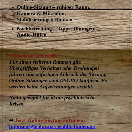
Online-Sitzung – ruhiger Raum,
Kamera & Mikrofon,
Stabilisierungstechniken
Nachbetreuung – Tipps, Übungen,
Audio-Hilfen
Hinweis zu Sicherheit:
Für einen sicheren Rahmen gilt:
Übergriffiges Verhalten oder Drohungen
führen zum sofortigen Abbruch der Sitzung.
Online-Sitzungen sind DSGVO-konform. Es
werden keine Aufzeichnungen erstellt.
Nicht geeignet für akute psychiatrische
Krisen.
➡
Jetzt Online-Sitzung anfragen:
b.jansen@heilpraxis-wohlbefinden.de