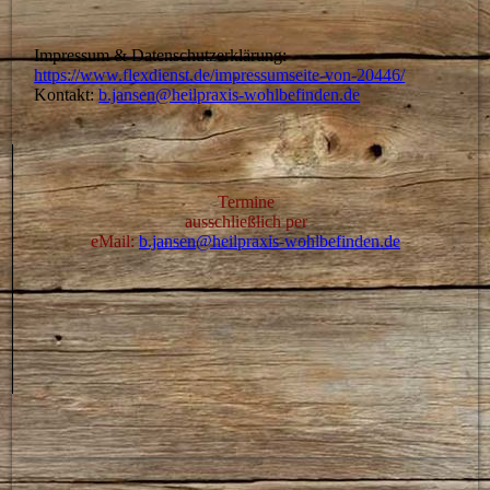
Impressum & Datenschutzerklärung:
https://www.flexdienst.de/impressumseite-von-20446/
Kontakt:
b.jansen@heilpraxis-wohlbefinden.de
Termine
ausschließlich per
eMail:
b.jansen@heilpraxis-wohlbefinden.de