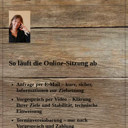
So läuft die Online-Sitzung ab
Anfrage per E-Mail – kurz, sicher,
Informationen zur Zielsetzung
Vorgespräch per Video – Klärung
Ihrer Ziele und Stabilität, technische
Einweisung
Terminvereinbarung – nur nach
Vorgespräch und Zahlung