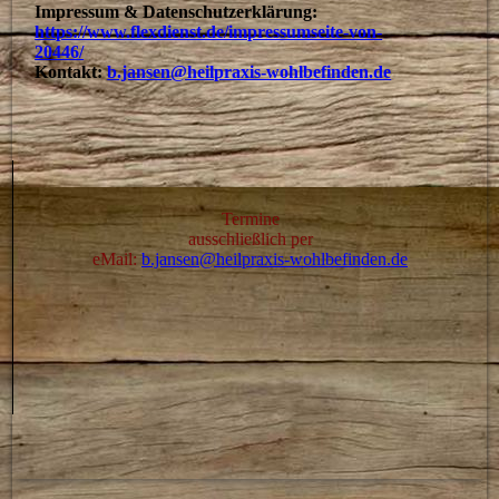
Impressum & Datenschutzerklärung:
https://www.flexdienst.de/impressumseite-von-
20446/
Kontakt:
b.jansen@heilpraxis-wohlbefinden.de
Termine
ausschließlich per
eMail:
b.jansen@heilpraxis-wohlbefinden.de